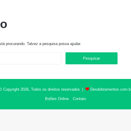
do
tá procurando. Talvez a pesquisa possa ajudar.
Pesquisar
por:
© Copyright 2026, Todos os direitos reservados |
Desdobramentos.com.b
Bolões Online
Contato